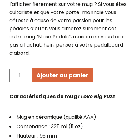
l’afficher fièrement sur votre mug ? Si vous êtes
guitariste et que votre porte-monnaie vous
déteste à cause de votre passion pour les
pédales d’effet, vous aimerez sûrement cet
autre
mug “Noise Pedals”
, mais on ne vous force
pas à l’achat, hein, pensez à votre pedalboard
d’abord.
quantité
Ajouter au panier
de
Mug
I
Caractéristiques du mug
I Love Big Fuzz
Love
Big
Fuzz
Mug en céramique (qualité AAA)
Contenance : 325 ml (11 oz)
Hauteur : 96 mm