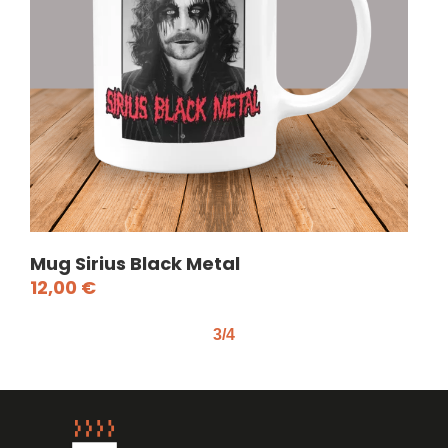
Mug Sirius Black Metal
Mug
12,00
€
12
3/4