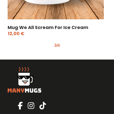
Mug We All Scream For Ice Cream
Mu
12,00
€
12
3/4