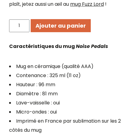
plaît, jetez aussi un œil au
mug Fuzz Lord
!
quantité
Ajouter au panier
de
Mug
Noise
Caractéristiques du mug
Noise Pedals
Pedals
Mug en céramique (qualité AAA)
Contenance : 325 ml (11 oz)
Hauteur : 96 mm
Diamètre : 81 mm
Lave-vaisselle : oui
Micro-ondes : oui
Imprimé en France par sublimation sur les 2
côtés du mug