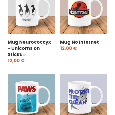
Mug Neurococcyx
Mug No Internet
« Unicorns on
12,00
€
Sticks »
12,00
€