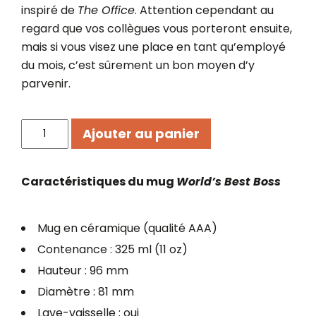
inspiré de
The Office
. Attention cependant au
regard que vos collègues vous porteront ensuite,
mais si vous visez une place en tant qu’employé
du mois, c’est sûrement un bon moyen d’y
parvenir.
quantité
Ajouter au panier
de
Mug
World's
Caractéristiques du mug
World’s Best Boss
Best
Boss
Mug en céramique (qualité AAA)
Contenance : 325 ml (11 oz)
Hauteur : 96 mm
Diamètre : 81 mm
Lave-vaisselle : oui