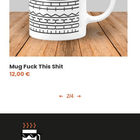
Mug Fuck This Shit
Mug
12,00
€
12
2/4