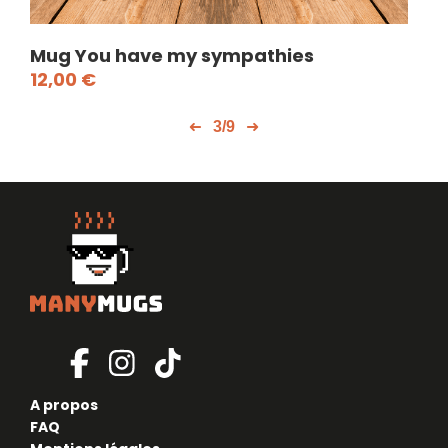
Mug You have my sympathies
Mug
12,00
€
12
3/9
A propos
FAQ