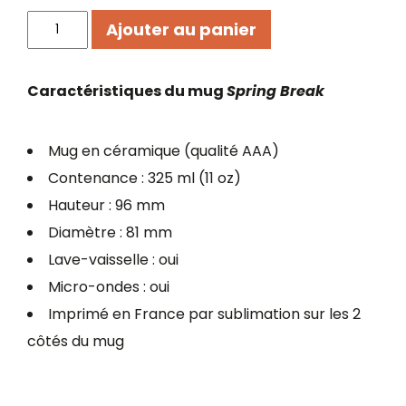
quantité
Ajouter au panier
de
Mug
Spring
Caractéristiques du mug
Spring Break
Break
Mug en céramique (qualité AAA)
Contenance : 325 ml (11 oz)
Hauteur : 96 mm
Diamètre : 81 mm
Lave-vaisselle : oui
Micro-ondes : oui
Imprimé en France par sublimation sur les 2
côtés du mug