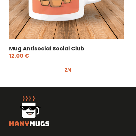
Mug Antisocial Social Club
Mug
12,00
€
12
2/4