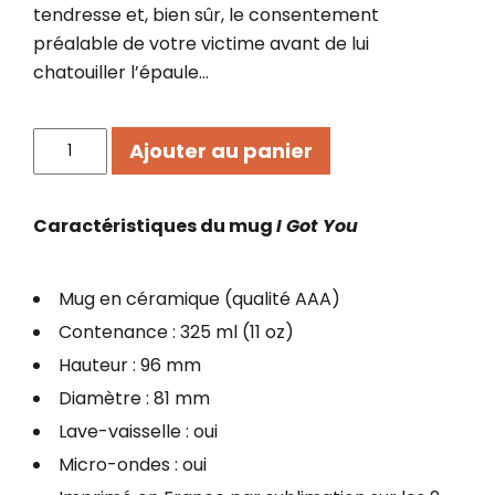
tendresse et, bien sûr, le consentement
préalable de votre victime avant de lui
chatouiller l’épaule…
quantité
Ajouter au panier
de
Mug
I
Caractéristiques du mug
I Got You
Got
You
Mug en céramique (qualité AAA)
Contenance : 325 ml (11 oz)
Hauteur : 96 mm
Diamètre : 81 mm
Lave-vaisselle : oui
Micro-ondes : oui