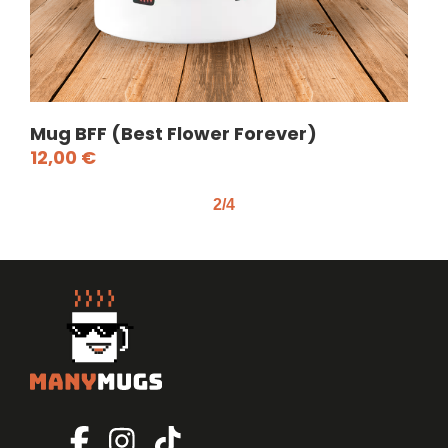
Mug BFF (Best Flower Forever)
Mu
12,00
€
12
2/4