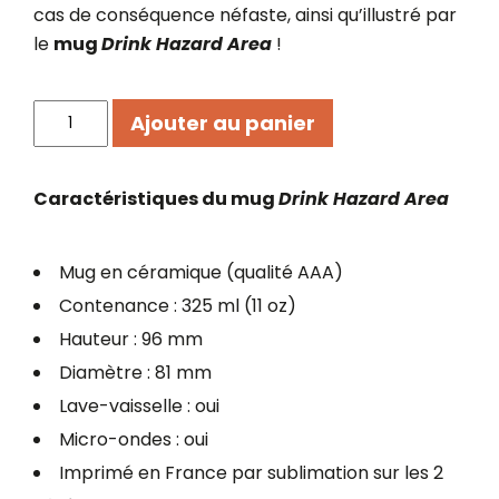
cas de conséquence néfaste, ainsi qu’illustré par
le
mug
Drink Hazard Area
!
quantité
Ajouter au panier
de
Mug
Drink
Caractéristiques du mug
Drink Hazard Area
Hazard
Area
Mug en céramique (qualité AAA)
Contenance : 325 ml (11 oz)
Hauteur : 96 mm
Diamètre : 81 mm
Lave-vaisselle : oui
Micro-ondes : oui
Imprimé en France par sublimation sur les 2