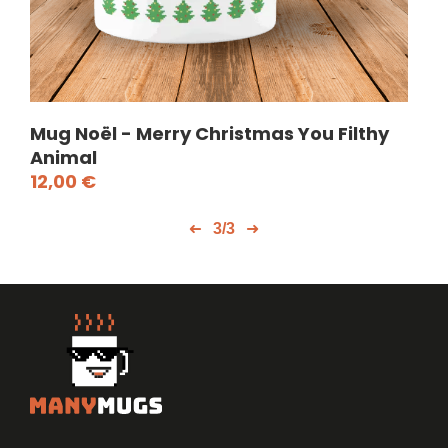
Mug Noël - Merry Christmas You Filthy
Mu
Animal
12
12,00
€
3/3