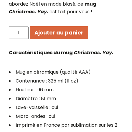
abordez Noël en mode blasé, ce
mug
Christmas. Yay.
est fait pour vous !
quantité
Ajouter au panier
de
Mug
Christmas.
Caractéristiques du mug
Christmas. Yay.
Yay.
Mug en céramique (qualité AAA)
Contenance : 325 ml (11 oz)
Hauteur : 96 mm
Diamètre : 81 mm
Lave-vaisselle : oui
Micro-ondes : oui
Imprimé en France par sublimation sur les 2