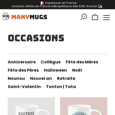
Impression en France
Livraison offerte en France métropolitaine dès 50€ d'achat
Occasions
Anniversaire
Collègue
Fête des Mères
Fête des Pères
Halloween
Noël
Nounou
Nouvel an
Retraite
Saint-Valentin
Tonton | Tata